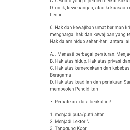
C. sesuatu yang diperoleh berkat Sakr
D. milik, kewenangan, atau kekuasaan
benar
6. Hak dan kewajiban umat beriman k
menghargai hak dan kewajiban yang te
Hak dalam hidup sehari-hari antara lai
A. . Menaati berbagai peraturan, Menja
B. Hak atas hidup, Hak atas privasi da
C. Hak atas kemerdekaan dan kebebasa
Beragama
D. Hak atas keadilan dan perlakuan S
mempeoleh Pendidikan
7. Perhatikan data berikut ini!
1. menjadi puta/putri altar
2. Menjadi Lektor
\
3. Tanggung Koor