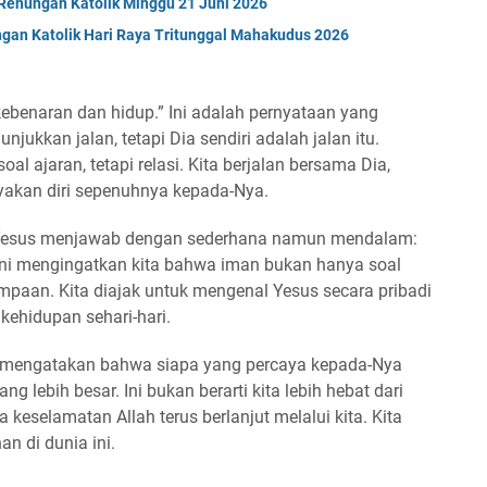
Renungan Katolik Minggu 21 Juni 2026
gan Katolik Hari Raya Tritunggal Mahakudus 2026
kebenaran dan hidup.” Ini adalah pernyataan yang
jukkan jalan, tetapi Dia sendiri adalah jalan itu.
al ajaran, tetapi relasi. Kita berjalan bersama Dia,
akan diri sepenuhnya kepada-Nya.
, Yesus menjawab dengan sederhana namun mendalam:
Ini mengingatkan kita bahwa iman bukan hanya soal
mpaan. Kita diajak untuk mengenal Yesus secara pribadi
ehidupan sehari-hari.
 mengatakan bahwa siapa yang percaya kepada-Nya
 lebih besar. Ini bukan berarti kita lebih hebat dari
keselamatan Allah terus berlanjut melalui kita. Kita
n di dunia ini.