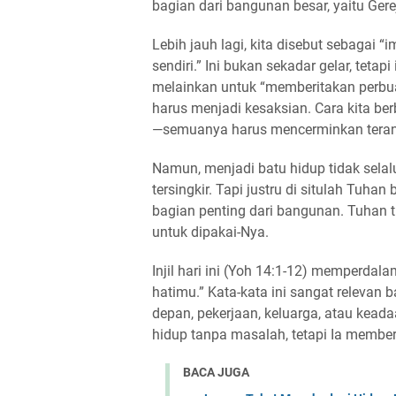
bagian dari bangunan besar, yaitu Gere
Lebih jauh lagi, kita disebut sebagai 
sendiri.” Ini bukan sekadar gelar, tetapi
melainkan untuk “memberitakan perbuat
harus menjadi kesaksian. Cara kita ber
—semuanya harus mencerminkan terang
Namun, menjadi batu hidup tidak selalu
tersingkir. Tapi justru di situlah Tuha
bagian penting dari bangunan. Tuhan tid
untuk dipakai-Nya.
Injil hari ini (Yoh 14:1-12) memperdal
hatimu.” Kata-kata ini sangat relevan 
depan, pekerjaan, keluarga, atau kead
hidup tanpa masalah, tetapi Ia member
BACA JUGA